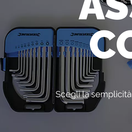
AS
C
Scegli la semplicit