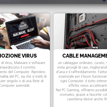
MOZIONE VIRUS
CABLE MANAGEM
di Virus, Malware e software
un cablaggio ordinato, curato, 
impediscono il corretto
evita grovigli di cavi, migliorando
nto del Computer. Ripristino
d'aria e il raffreddamento. Fatto
nalità del PC, sia che si tratti di
essenziale per il buon funzion
er singolo o di una Rete di
ogni Computer. Il tutto otten
Computer aziendali
effetto visivo accattivant
Nei PC Gaming, offriamo possibili
cromatici, grazie a fascette co
cavetteria sleeve anche 