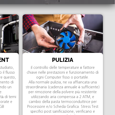
ENT
PULIZIA
studiato,
Il controllo delle temperature è fattore
 il flusso
chiave nelle prestazioni e funzionamento di
re questo,
ogni Computer fisso o portatile.
amento di
Alla normale pulizia, ne va affiancata una
endo un
straordinaria (cadenza annuale è sufficiente)
e.
per rimozione della polvere più resistente
tà di temi
utilizzando aria comperssa a 2 ATM, e
lorate e
cambio della pasta termoconduttrice per
RGB
Processore e/o Scheda Grafica. Stress Test
specifici post sanificazione, verificano e