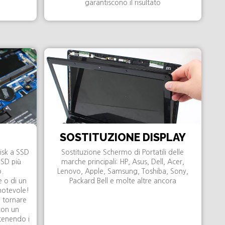
garantiscono il risultato
SOSTITUZIONE DISPLAY
Disk a SSD
Sostituzione Schermo di Portatili delle
SSD più
marche principali: HP, Asus, Dell, Acer,
o.
Lenovo, Apple, Samsung, Toshiba, Sony,
le o di un
Packard Bell e molte altre ancora
 notevole!
 tornare
 con un
tenendo i