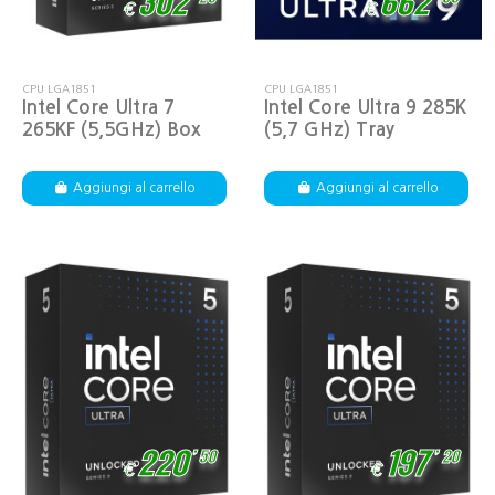
302
662
€
€
CPU LGA1851
CPU LGA1851
Intel Core Ultra 7
Intel Core Ultra 9 285K
265KF (5,5GHz) Box
(5,7 GHz) Tray
Aggiungi al carrello
Aggiungi al carrello
,
,
220
197
50
20
€
€