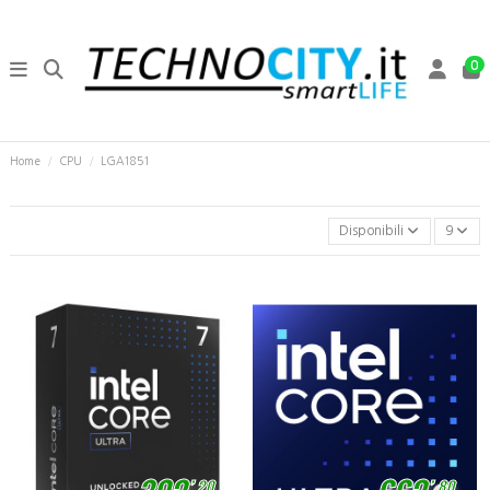
0
Home
CPU
LGA1851
Disponibili
9
,
,
20
80