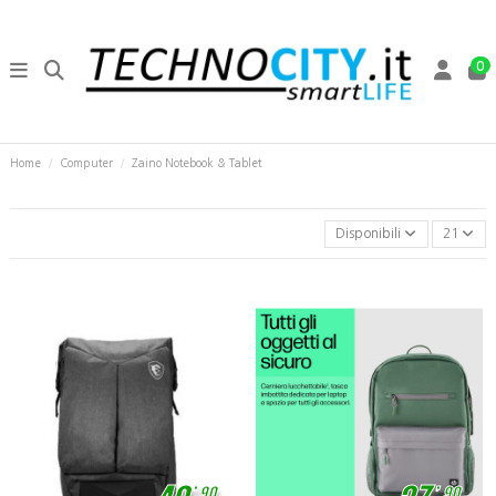
0
Home
Computer
Zaino Notebook & Tablet
Disponibili
21
,
,
90
90