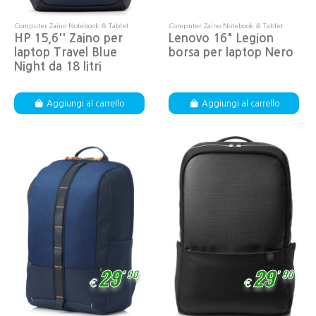
Computer Zaino Notebook & Tablet
Computer Zaino Notebook & Tablet
HP 15,6'' Zaino per
Lenovo 16" Legion
laptop Travel Blue
borsa per laptop Nero
Night da 18 litri
Aggiungi al carrello
Aggiungi al carrello
,
,
29
29
90
90
€
€