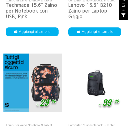
FILTER
Computer Zaino Notebook & Tablet
Computer Zaino Notebook & Tablet
Techmade 15.6" Zaino
Lenovo 15.6" B210
per Notebook con
Zaino per Laptop
USB, Pink
Grigio
Aggiungi al carrello
Aggiungi al carrello
,
,
29
99
90
90
€
€
Computer Zaino Notebook & Tablet
Computer Zaino Notebook & Tablet