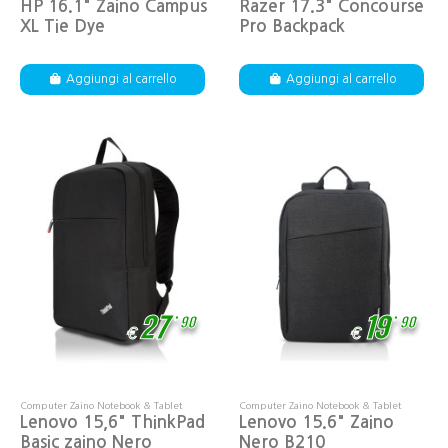
HP 16.1" Zaino Campus
Razer 17.3" Concourse
XL Tie Dye
Pro Backpack
Aggiungi al carrello
Aggiungi al carrello
,
,
27
19
90
90
€
€
Computer Zaino Notebook & Tablet
Computer Zaino Notebook & Tablet
Lenovo 15,6" ThinkPad
Lenovo 15.6" Zaino
Basic zaino Nero
Nero B210