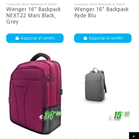
Computer Zaino Notebook & Tablet
Computer Zaino Notebook & Tablet
Wenger 16" Backpack
Wenger 16" Backpack
NEXT22 Mars Black,
Ryde Blu
Grey
Aggiungi al carrello
Aggiungi al carrello
,
,
34
15
90
90
€
€