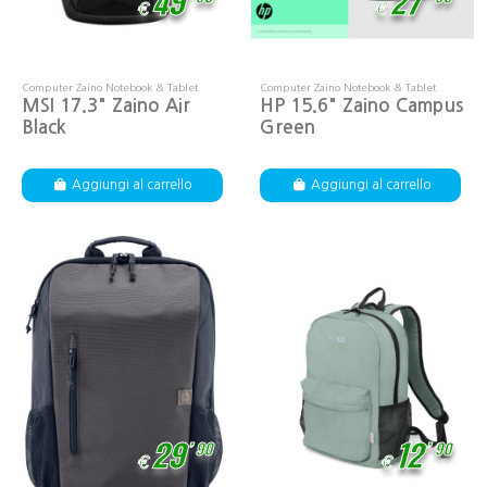
49
27
€
€
Computer Zaino Notebook & Tablet
Computer Zaino Notebook & Tablet
MSI 17.3" Zaino Air
HP 15.6" Zaino Campus
Black
Green
Aggiungi al carrello
Aggiungi al carrello
,
,
29
12
90
90
€
€