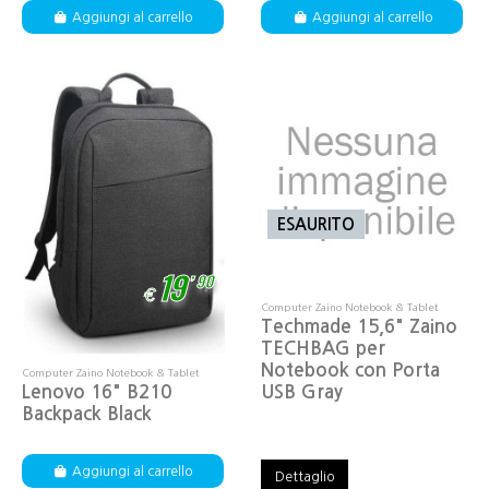
Aggiungi al carrello
Aggiungi al carrello
ESAURITO
,
19
90
€
Computer Zaino Notebook & Tablet
Techmade 15,6" Zaino
TECHBAG per
Notebook con Porta
Computer Zaino Notebook & Tablet
USB Gray
Lenovo 16" B210
Backpack Black
Aggiungi al carrello
Dettaglio