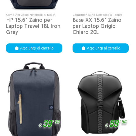
Computer Zaino Notebook & Tablet
Computer Zaino Notebook & Tablet
HP 15.6" Zaino per
Base XX 15.6" Zaino
Laptop Travel 18L Iron
per Laptop Grigio
Grey
Chiaro 20L
Aggiungi al carrello
Aggiungi al carrello
,
,
39
59
90
50
€
€