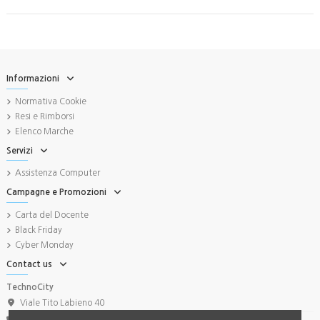
Informazioni
Normativa Cookie
Resi e Rimborsi
Elenco Marche
Servizi
Assistenza Computer
Campagne e Promozioni
Carta del Docente
Black Friday
Cyber Monday
Contact us
TechnoCity
Viale Tito Labieno 40