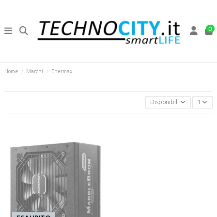
0
Home
Marchi
Enermax
Disponibili
1