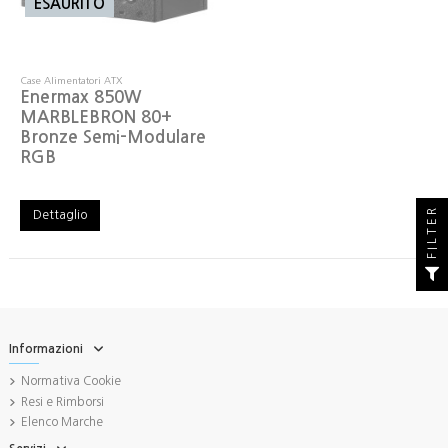
ESAURITO
Case Alimentatori ATX
Enermax 850W
MARBLEBRON 80+
Bronze Semi-Modulare
RGB
FILTER
Dettaglio
Informazioni
Normativa Cookie
Resi e Rimborsi
Elenco Marche