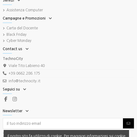
Servizi
Assistenza Computer
Campagne e Promozioni
Carta del Docente
Black Friday
Cyber Monday
Contact us
TechnoCity
Viale Tito Labieno 40
+39.0662.286.175
info@technocity.it
Seguici su
Newsletter
Iscriviti e non perdere le Promo. Puoi annullare
Il nostro sito fa utilizzo di cookie. Per maggiori informazioni sui cookie
l'iscrizione quando vuoi