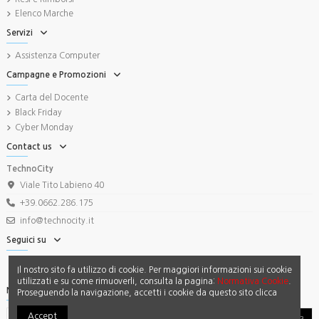
Elenco Marche
Servizi
Assistenza Computer
Campagne e Promozioni
Carta del Docente
Black Friday
Cyber Monday
Contact us
TechnoCity
Viale Tito Labieno 40
+39.0662.286.175
info@technocity.it
Seguici su
Il nostro sito fa utilizzo di cookie. Per maggiori informazioni sui cookie
utilizzati e su come rimuoverli, consulta la pagina:
Normativa Cookie
.
Newsletter
Proseguendo la navigazione, accetti i cookie da questo sito clicca
Accept