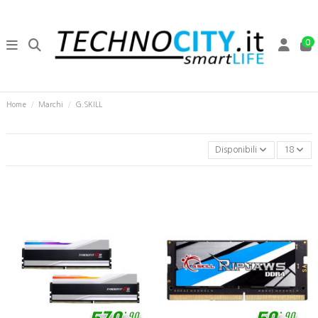
0
Home
Marchi
G.SKILL
Disponibili
18
,
,
90
90