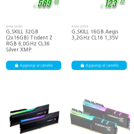
589
123
90
40
€
€
RAM DDR5
RAM DDR4
G.SKILL 32GB
G.SKILL 16GB Aegis
(2x16GB) Trident Z
3,2GHz CL16 1,35V
RGB 6,0GHz CL36
Silver XMP
Aggiungi al carrello
Aggiungi al carrello