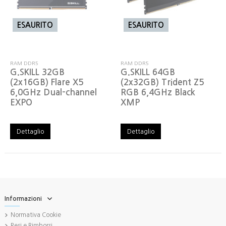
ESAURITO
ESAURITO
RAM DDR5
RAM DDR5
G.SKILL 32GB
G.SKILL 64GB
(2x16GB) Flare X5
(2x32GB) Trident Z5
6,0GHz Dual-channel
RGB 6,4GHz Black
EXPO
XMP
Dettaglio
Dettaglio
Informazioni
Normativa Cookie
Resi e Rimborsi