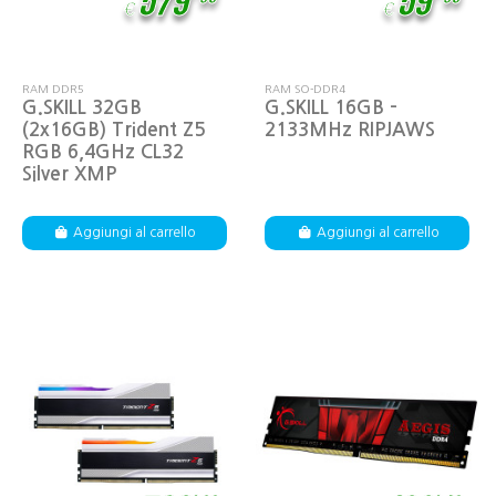
579
59
€
€
RAM DDR5
RAM SO-DDR4
G.SKILL 32GB
G.SKILL 16GB -
(2x16GB) Trident Z5
2133MHz RIPJAWS
RGB 6,4GHz CL32
Silver XMP
Aggiungi al carrello
Aggiungi al carrello
,
,