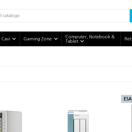
Computer, Notebook &
e Cavi
Gaming Zone
Ret
Tablet
ESA