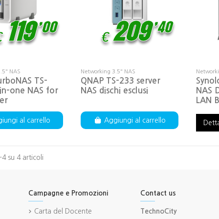
,
,
119
00
209
40
€
€
3.5" NAS
Networking 3.5" NAS
Networki
rboNAS TS-
QNAP TS-233 server
Synol
-in-one NAS for
NAS dischi esclusi
NAS D
er
LAN B
iungi al carrello
Aggiungi al carrello
Dett
-4 su 4 articoli
Campagne e Promozioni
Contact us
Carta del Docente
TechnoCity