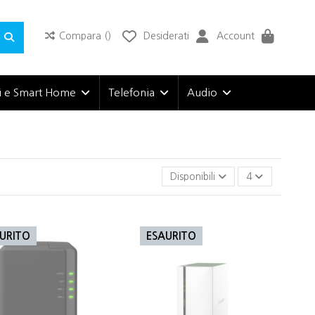
Compara (
)
Desiderati
Account
i e Smart Home
Telefonia
Audio
Disponibili
4
URITO
ESAURITO