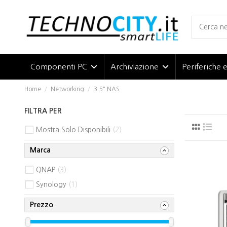
Componenti PC
Archiviazione
Periferiche 
Home
Networking
3.5" NAS
FILTRA PER
Mostra Solo Disponibili
2
Marca
QNAP
3
Synology
1
Prezzo