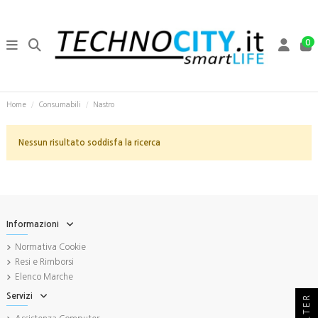
0
Home
Consumabili
Nastro
Nessun risultato soddisfa la ricerca
Informazioni
Normativa Cookie
Resi e Rimborsi
Elenco Marche
Servizi
FILTER