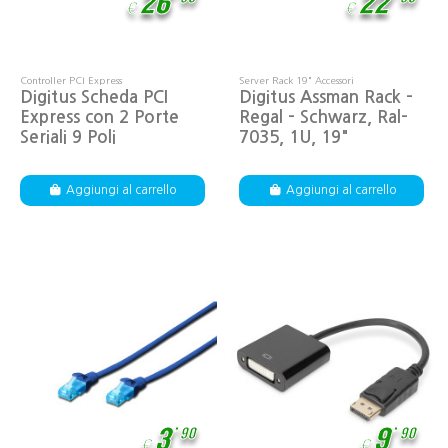
26
22
€
€
Controller PCI Express
Server Rack 19" Accessori
Digitus Scheda PCI
Digitus Assman Rack -
Express con 2 Porte
Regal - Schwarz, Ral-
Seriali 9 Poli
7035, 1U, 19"
Aggiungi al carrello
Aggiungi al carrello
,
,
3
9
90
90
€
€