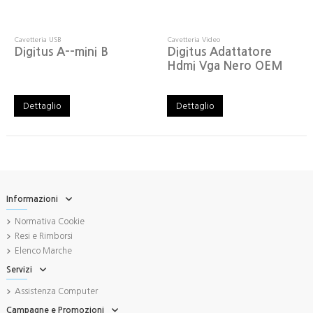
Cavetteria USB
Cavetteria Video
Digitus A--mini B
Digitus Adattatore
Hdmi Vga Nero OEM
Dettaglio
Dettaglio
Informazioni
Normativa Cookie
Resi e Rimborsi
Elenco Marche
Servizi
Assistenza Computer
Campagne e Promozioni