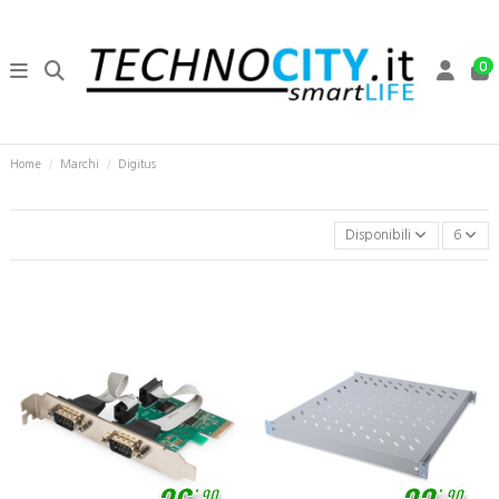
0
Home
Marchi
Digitus
Disponibili
6
,
,
90
90