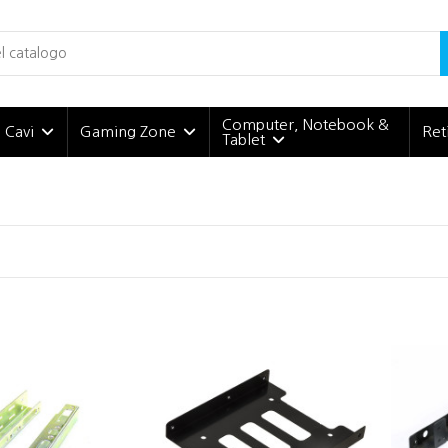
Computer, Notebook &
e Cavi
Gaming Zone
Ret
Tablet