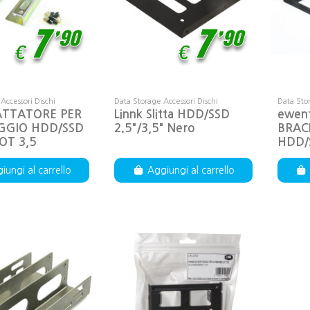
,
,
7
90
7
90
€
€
Accessori Dischi
Data Storage Accessori Dischi
Data Stor
ATTATORE PER
Linnk Slitta HDD/SSD
ewen
GIO HDD/SSD
2.5"/3,5" Nero
BRAC
LOT 3,5
HDD/
iungi al carrello
Aggiungi al carrello