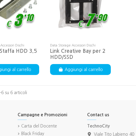
,
,
3
10
7
90
€
€
Accessori Dischi
Data Storage Accessori Dischi
 Staffa HDD 3.5
Link Creative Bay per 2
HDD/SSD
iungi al carrello
Aggiungi al carrello
-6 su 6 articoli
Campagne e Promozioni
Contact us
Carta del Docente
TechnoCity
Black Friday
Viale Tito Labieno 40