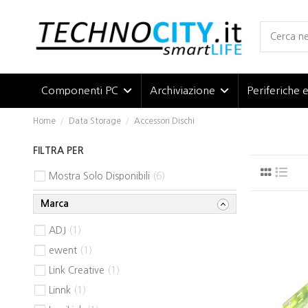
Componenti PC
Archiviazione
Periferiche 
Home
Data Storage
Accessori Dischi
FILTRA PER
Mostra Solo Disponibili
6
Marca
ADJ
1
ewent
1
Link Creative
1
Linnk
1