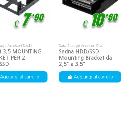
,
,
7
90
10
80
€
€
age Accessori Dischi
Data Storage Accessori Dischi
t 3,5 MOUNTING
Sedna HDD/SSD
KET PER 2
Mounting Bracket da
SSD
2,5" a 3.5"
Aggiungi al carrello
Aggiungi al carrello