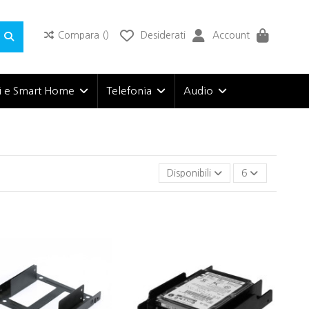
Compara (
)
Desiderati
Account
i e Smart Home
Telefonia
Audio
Disponibili
6