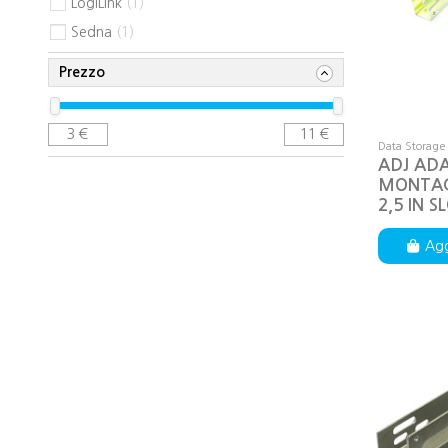
LogiLink
1
Sedna
1
Prezzo
3
€
11
€
Data Storage 
ADJ AD
MONTAG
2,5 IN S
Agg