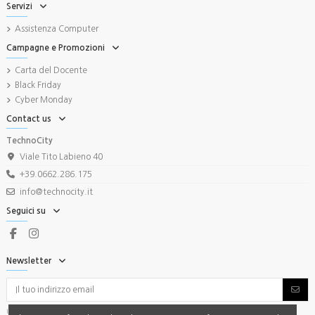
Servizi
Assistenza Computer
Campagne e Promozioni
Carta del Docente
Black Friday
Cyber Monday
Contact us
TechnoCity
Viale Tito Labieno 40
+39.0662.286.175
info@technocity.it
Seguici su
Newsletter
Iscriviti e non perdere le Promo. Puoi annullare