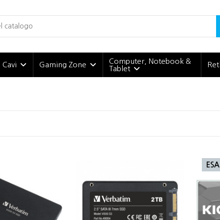
Computer, Notebook &
e Cavi
Gaming Zone
Ret
Tablet
ESA