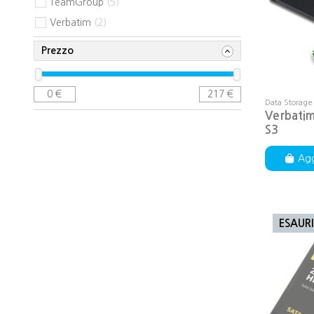
TeamGroup
5
Verbatim
2
Prezzo
0
€
217
€
Data Storage
Verbati
S3
Agg
ESAUR