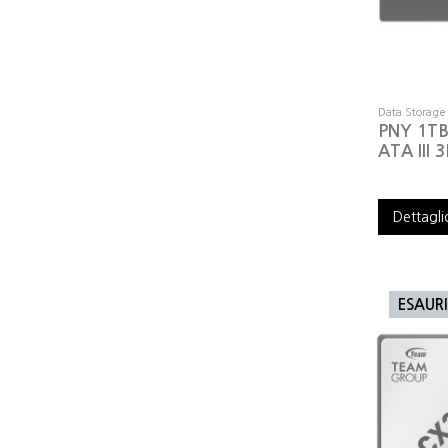
Data Storage
PNY 1TB 
ATA III 
Dettagli
ESAUR