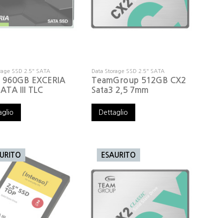
rage SSD 2.5" SATA
Data Storage SSD 2.5" SATA
a 960GB EXCERIA
TeamGroup 512GB CX2
 ATA III TLC
Sata3 2,5 7mm
aglio
Dettaglio
URITO
ESAURITO