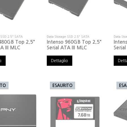
 SSD 2.5" SATA
Data Storage SSD 2.5" SATA
Data Sto
 480GB Top 2.5"
Intenso 960GB Top 2.5"
Inten
TA III MLC
Serial ATA III MLC
Serial
o
Dettaglio
Dett
ITO
ESAURITO
ESA