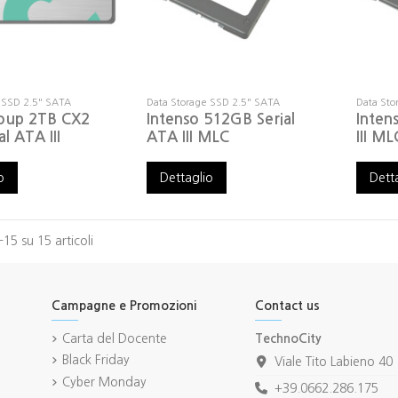
 SSD 2.5" SATA
Data Storage SSD 2.5" SATA
Data Sto
oup 2TB CX2
Intenso 512GB Serial
Inten
al ATA III
ATA III MLC
III ML
o
Dettaglio
Dett
-15 su 15 articoli
Campagne e Promozioni
Contact us
Carta del Docente
TechnoCity
Black Friday
Viale Tito Labieno 40
Cyber Monday
+39.0662.286.175