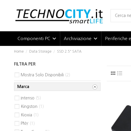
Componenti PC
Archiviazione
Periferiche 
Home
Data Storage
SSD 2.5" SATA
FILTRA PER
Mostra Solo Disponibili
2
Marca
Intenso
5
Kingston
1
Kioxia
1
PNY
1