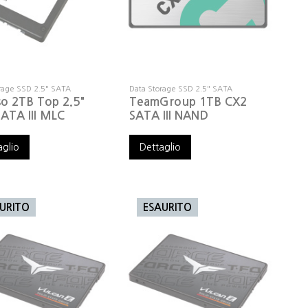
rage SSD 2.5" SATA
Data Storage SSD 2.5" SATA
so 2TB Top 2.5"
TeamGroup 1TB CX2
 ATA III MLC
SATA III NAND
aglio
Dettaglio
URITO
ESAURITO