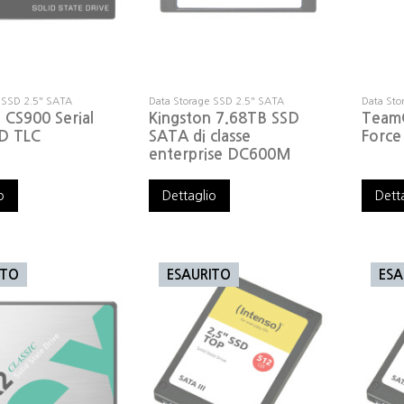
 SSD 2.5" SATA
Data Storage SSD 2.5" SATA
Data Sto
CS900 Serial
Kingston 7.68TB SSD
Team
3D TLC
SATA di classe
Force
enterprise DC600M
o
Dettaglio
Dett
ITO
ESAURITO
ESA