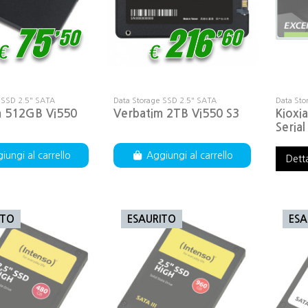
,
,
75
50
216
60
€
€
 SSD 2.5" SATA
Data Storage SSD 2.5" SATA
Data Sto
m 512GB Vi550
Verbatim 2TB Vi550 S3
Kioxi
Serial
iungi al carrello
Aggiungi al carrello
Dett
ITO
ESAURITO
ESA