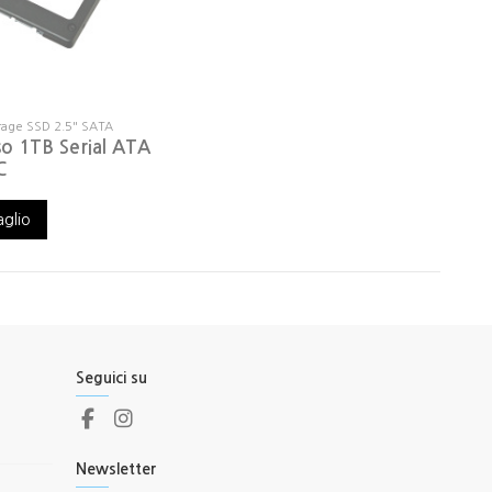
rage SSD 2.5" SATA
so 1TB Serial ATA
C
aglio
Seguici su
Newsletter