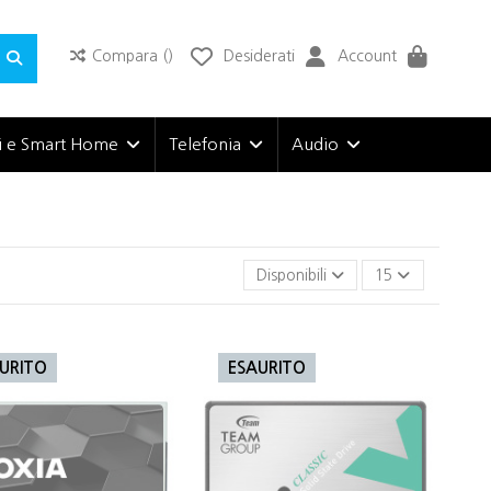
Compara (
)
Desiderati
Account
i e Smart Home
Telefonia
Audio
Disponibili
15
URITO
ESAURITO