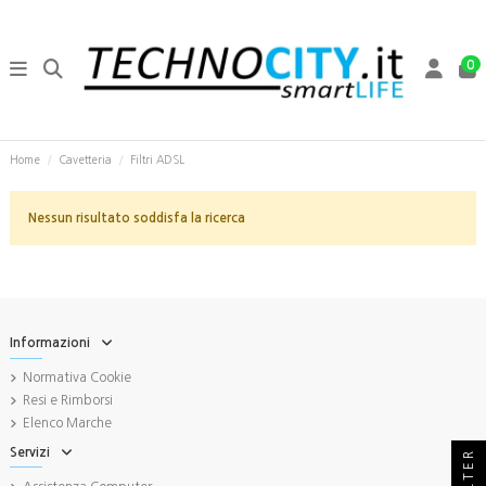
0
Home
Cavetteria
Filtri ADSL
Nessun risultato soddisfa la ricerca
Informazioni
Normativa Cookie
Resi e Rimborsi
Elenco Marche
Servizi
FILTER