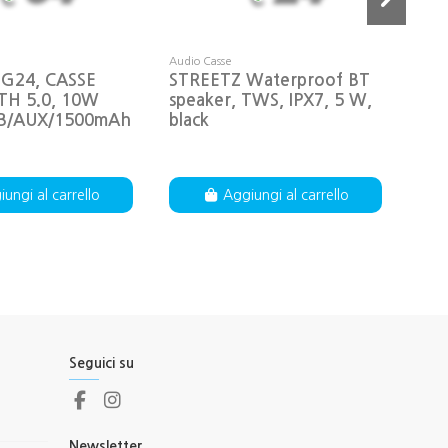
Audio Casse
Audio
 G24, CASSE
STREETZ Waterproof BT
Def
H 5.0, 10W
speaker, TWS, IPX7, 5 W,
CAS
B/AUX/1500mAh
black
10W
ungi al carrello
Aggiungi al carrello
Seguici su
Newsletter