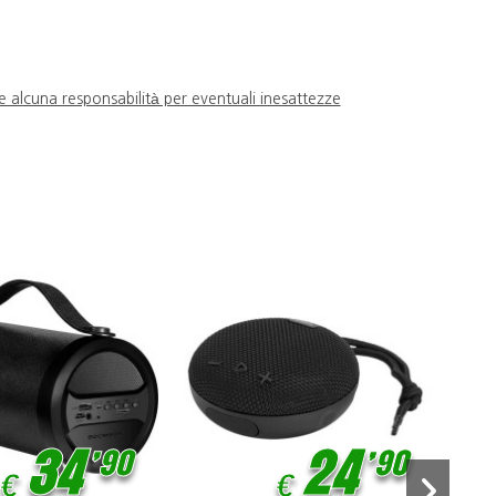
e alcuna responsabilità per eventuali inesattezze
,
,
34
90
24
90
€
€