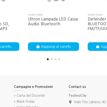
Audio Casse
Audio Casse
Ultron Lampada LED Cassa
Defender
o SD,
Audio Bluetooth
BLUETOOT
 MP3
FM/TF/US
carrello
Aggiungi al carrello
Aggi
Campagne e Promozioni
Contact us
Carta del Docente
TechnoCity
Black Friday
Viale Tito Labieno 40