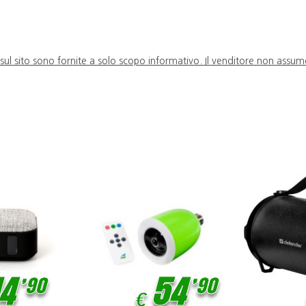
 sul sito sono fornite a solo scopo informativo. Il venditore non assum
,
,
14
90
54
90
€