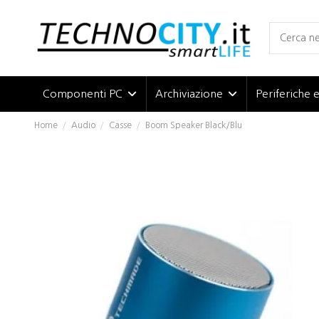
Componenti PC
Archiviazione
Periferiche 
Home
Audio
Casse
Boom Speaker Black/Blu