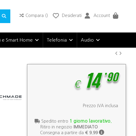
Compara (
)
Desiderati
Account
i e Smart Home
Telefonia
Audio
,
90
14
€
Prezzo IVA inclusa
1 giorno lavorativo.
Spedito entro
Ritiro in negozio
IMMEDIATO
Consegna a partire da
€ 9.99