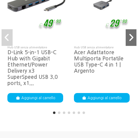
,
,
49
29
90
90
€
€
Hub USB senza alimentatore
Hub USB senza alimentatore
D-Link 5-in-1 USB-C
Acer Adattatore
Hub with Gigabit
Multiporta Portatile
Ethernet/Power
USB Type-C 4 in 1 |
Delivery x3
Argento
SuperSpeed USB 3.0
ports, x1...
Aggiungi al carrello
Aggiungi al carrello