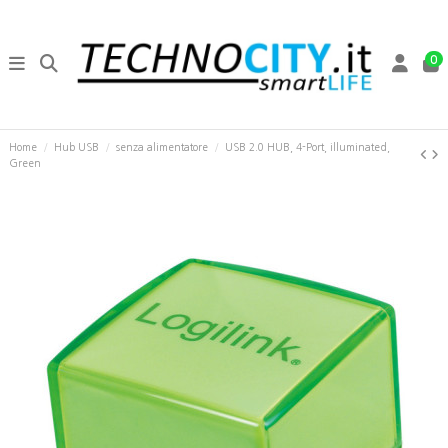
0
Home
Hub USB
senza alimentatore
USB 2.0 HUB, 4-Port, illuminated,
Green