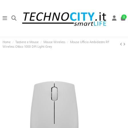
0
Home
Tastiere e Mouse
Mouse Wireless
Mouse Ufficio Ambidestro RF
Wireless Ottico 1000 DPI Light Grey