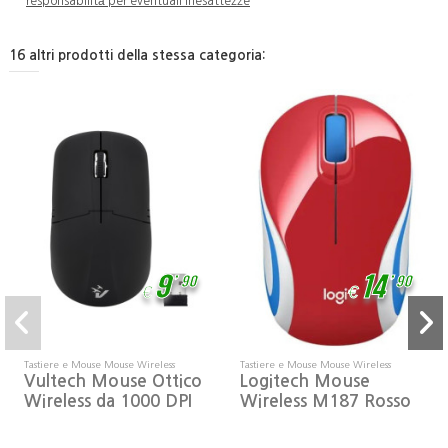
responsabilità per eventuali inesattezze
16 altri prodotti della stessa categoria:
,
,
9
14
90
90
€
€
Tastiere e Mouse Mouse Wireless
Tastiere e Mouse Mouse Wireless
Vultech Mouse Ottico
Logitech Mouse
Wireless da 1000 DPI
Wireless M187 Rosso